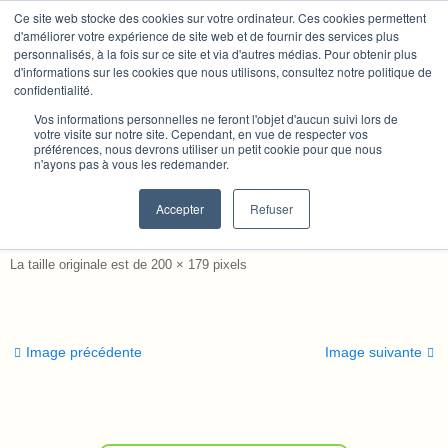
Passer
Ce site web stocke des cookies sur votre ordinateur. Ces cookies permettent
Nous utilisons des cookies pour vous garantir la meilleure
au
d'améliorer votre expérience de site web et de fournir des services plus
expérience sur notre site. Si vous continuez à utiliser ce
Tambours Chamaniques
personnalisés, à la fois sur ce site et via d'autres médias. Pour obtenir plus
contenu
dernier, nous considérerons que vous acceptez l'utilisation des
d'informations sur les cookies que nous utilisons, consultez notre politique de
cookies.
confidentialité.
Le chamanisme pour les occidentaux
Accepter
refuser
Vos informations personnelles ne feront l'objet d'aucun suivi lors de
votre visite sur notre site. Cependant, en vue de respecter vos
préférences, nous devrons utiliser un petit cookie pour que nous
n'ayons pas à vous les redemander.
«
Fabrication artisanale de tambours
ed
Accepter
Refuser
Valerie
23 décembre 2014
La taille originale est de
200 × 179
pixels
Image précédente
Image suivante