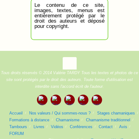
Le contenu de ce site,
images, textes, menus est
entièrement protégé par le
droit des auteurs et déposé
pour copyright.
Tous droits réservés © 2014 Valérie TARDY Tous les textes et photos de ce
site sont protégés par le droit des auteurs. Toute forme d'utilisation est
interdite sans l'accord écrit de l'auteur.
Accueil
Nos valeurs / Qui sommes-nous ?
Stages chamaniques
Formations à distance
Chamanisme
Chamanisme traditionnel
Tambours
Livres
Vidéos
Conférences
Contact
Avis
FORUM