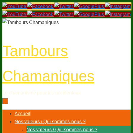
Passer
au
contenu
Tambours
Chamaniques
Le chamanisme pour les occidentaux
Passer
Accueil
au
Nos valeurs / Qui sommes-nous ?
contenu
Nos valeurs / Qui sommes-nous ?