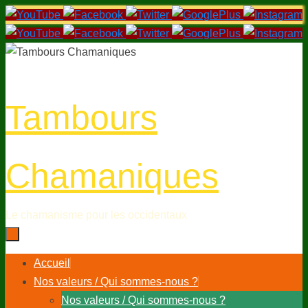
Passer
au
contenu
Tambours
Chamaniques
Le chamanisme pour les occidentaux
Passer
Accueil
au
Nos valeurs / Qui sommes-nous ?
contenu
Nos valeurs / Qui sommes-nous ?