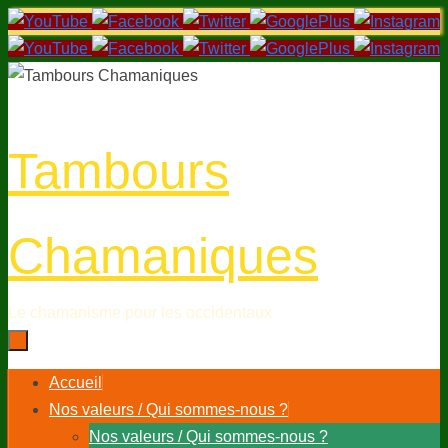
Passer
au
contenu
Tambours
Chamaniques
Le chamanisme pour les occidentaux
Passer
Accueil
au
Nos valeurs / Qui sommes-nous ?
contenu
Nos valeurs / Qui sommes-nous ?