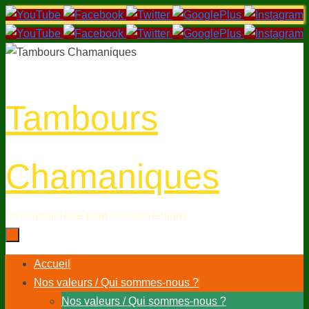
Passer
au
contenu
Tambours
Chamaniques
Le chamanisme pour les occidentaux
Passer
Accueil
au
Nos valeurs / Qui sommes-nous ?
contenu
Nos valeurs / Qui sommes-nous ?