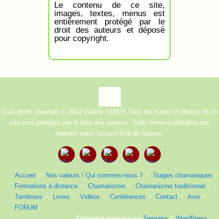
Le contenu de ce site,
images, textes, menus est
entièrement protégé par le
droit des auteurs et déposé
pour copyright.
Tous droits réservés © 2014 Valérie TARDY Tous les textes et photos de ce
site sont protégés par le droit des auteurs. Toute forme d'utilisation est
interdite sans l'accord écrit de l'auteur.
Accueil
Nos valeurs / Qui sommes-nous ?
Stages chamaniques
Formations à distance
Chamanisme
Chamanisme traditionnel
Tambours
Livres
Vidéos
Conférences
Contact
Avis
FORUM
Fièrement propulsé par
Tempera
&
WordPress.