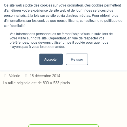
Passer
Ce site web stocke des cookies sur votre ordinateur. Ces cookies permettent
Nous utilisons des cookies pour vous garantir la meilleure
au
d'améliorer votre expérience de site web et de fournir des services plus
expérience sur notre site. Si vous continuez à utiliser ce
Tambours Chamaniques
personnalisés, à la fois sur ce site et via d'autres médias. Pour obtenir plus
contenu
dernier, nous considérerons que vous acceptez l'utilisation des
d'informations sur les cookies que nous utilisons, consultez notre politique de
cookies.
confidentialité.
Le chamanisme pour les occidentaux
Accepter
refuser
Vos informations personnelles ne feront l'objet d'aucun suivi lors de
votre visite sur notre site. Cependant, en vue de respecter vos
préférences, nous devrons utiliser un petit cookie pour que nous
n'ayons pas à vous les redemander.
«
La place des perceptions, de l’énergie et des actes
chamaniques sur ce chemin
Accepter
Refuser
coucherosecedreR
Valerie
18 décembre 2014
La taille originale est de
800 × 533
pixels