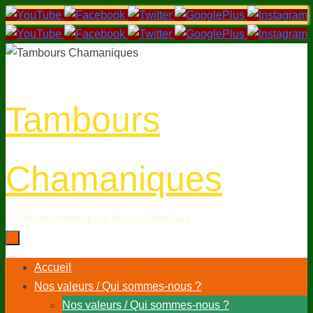
Passer
au
contenu
Tambours
Chamaniques
Le chamanisme pour les occidentaux
Passer
Accueil
au
Nos valeurs / Qui sommes-nous ?
contenu
Nos valeurs / Qui sommes-nous ?