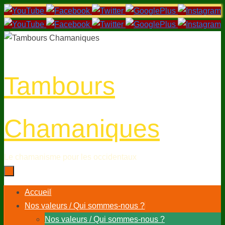
Passer
au
contenu
Tambours
Chamaniques
Le chamanisme pour les occidentaux
Passer
Accueil
au
Nos valeurs / Qui sommes-nous ?
contenu
Nos valeurs / Qui sommes-nous ?