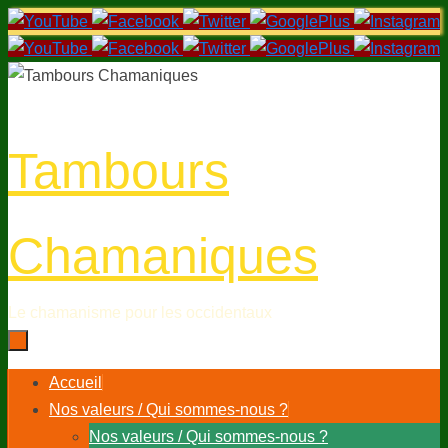
Passer
au
contenu
Tambours
Chamaniques
Le chamanisme pour les occidentaux
Passer
Accueil
au
Nos valeurs / Qui sommes-nous ?
contenu
Nos valeurs / Qui sommes-nous ?