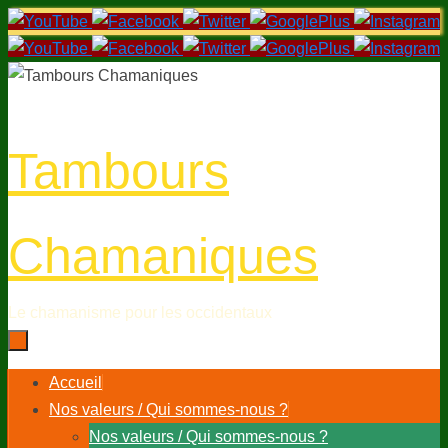
Passer
au
contenu
Tambours
Chamaniques
Le chamanisme pour les occidentaux
Passer
Accueil
au
Nos valeurs / Qui sommes-nous ?
contenu
Nos valeurs / Qui sommes-nous ?