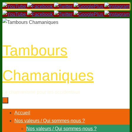
Passer
au
contenu
Tambours
Chamaniques
Le chamanisme pour les occidentaux
Passer
Accueil
au
Nos valeurs / Qui sommes-nous ?
contenu
Nos valeurs / Qui sommes-nous ?